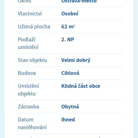
Ostrava-město
Okres
Osobní
Vlastnictví
62 m²
Užitná plocha
2. NP
Podlaží
umístění
Velmi dobrý
Stav objektu
Cihlová
Budova
Klidná část obce
Umístění
objektu
Obytná
Zástavba
Ihned
Datum
nastěhování