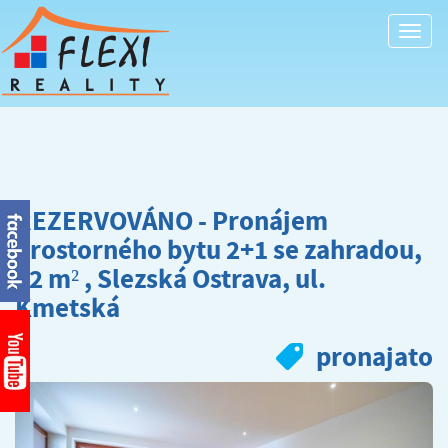
Togg
navi
REZERVOVÁNO - Pronájem
prostorného bytu 2+1 se zahradou,
62 m² , Slezská Ostrava, ul.
Kmetská
pronajato