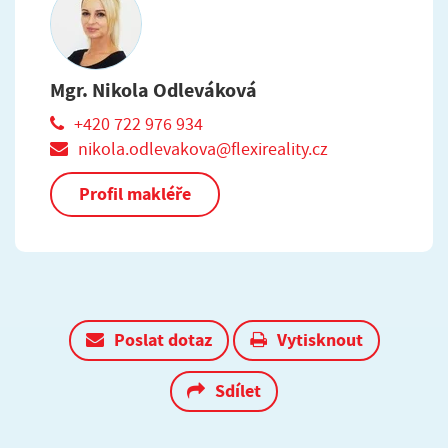
Mgr. Nikola Odleváková
+420 722 976 934
nikola.odlevakova@flexireality.cz
Profil makléře
Poslat dotaz
Vytisknout
Sdílet