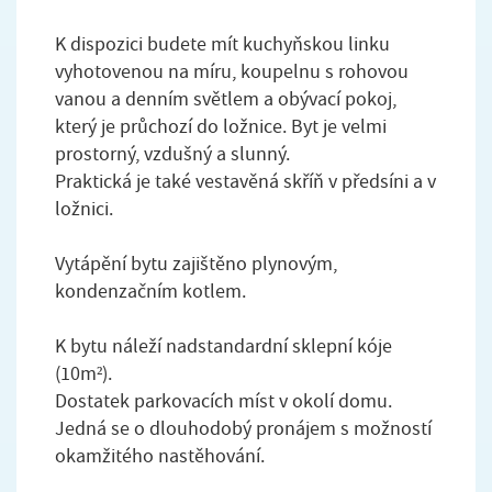
K dispozici budete mít kuchyňskou linku
vyhotovenou na míru, koupelnu s rohovou
vanou a denním světlem a obývací pokoj,
který je průchozí do ložnice. Byt je velmi
prostorný, vzdušný a slunný.
Praktická je také vestavěná skříň v předsíni a v
ložnici.
Vytápění bytu zajištěno plynovým,
kondenzačním kotlem.
K bytu náleží nadstandardní sklepní kóje
(10m²).
Dostatek parkovacích míst v okolí domu.
Jedná se o dlouhodobý pronájem s možností
okamžitého nastěhování.