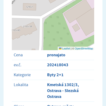
Leaflet
|
©
OpenStreetMap
pronajato
Cena
202418043
ev.č.
Byty 2+1
Kategorie
Kmetská 1302/3,
Lokalita
Ostrava - Slezská
Ostrava