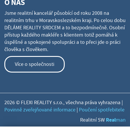
O NÁS
Jsme realitní kancelář působící od roku 2008 na
realitním trhu v Moravskoslezském kraji. Po celou dobu
DĚLÁME REALITY SRDCEM a to bezpodmínečně. Osobní
přístup každého makléře s klientem totiž pomáhá k
úspěšné a spokojené spolupráci a to přeci jde o práci
člověka s člověkem.
Více o společnosti
2026 © FLEXI REALITY s.r.o., všechna práva vyhrazena |
Povinně zveřejňované informace
|
Poučení spotřebitele
Real
Realitní SW
man