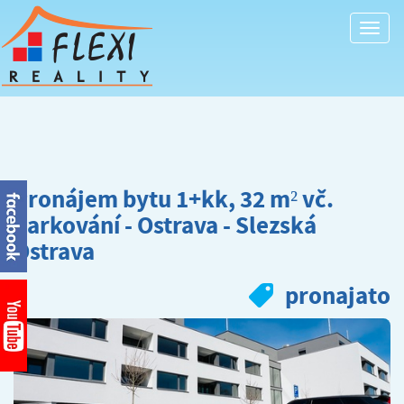
Togg
navi
Pronájem bytu 1+kk, 32 m² vč.
parkování - Ostrava - Slezská
Ostrava
pronajato