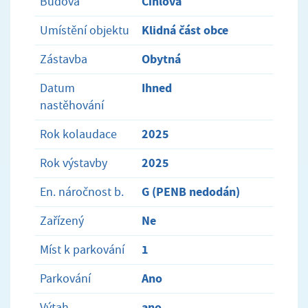
Cihlová
Budova
Klidná část obce
Umístění objektu
Obytná
Zástavba
Ihned
Datum
nastěhování
2025
Rok kolaudace
2025
Rok výstavby
G (PENB nedodán)
En. náročnost b.
Ne
Zařízený
1
Míst k parkování
Ano
Parkování
ano
Výtah