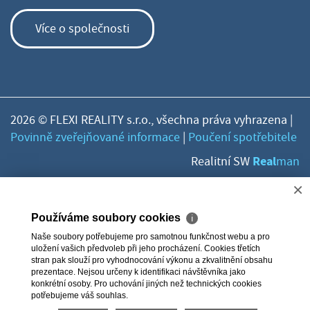
Více o společnosti
2026 © FLEXI REALITY s.r.o., všechna práva vyhrazena |
Povinně zveřejňované informace
|
Poučení spotřebitele
Real
Realitní SW
man
×
Používáme soubory cookies
ℹ
Naše soubory potřebujeme pro samotnou funkčnost webu a pro
uložení vašich předvoleb při jeho procházení. Cookies třetích
stran pak slouží pro vyhodnocování výkonu a zkvalitnění obsahu
prezentace. Nejsou určeny k identifikaci návštěvníka jako
konkrétní osoby. Pro uchování jiných než technických cookies
potřebujeme váš souhlas.