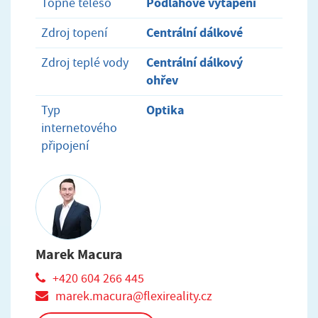
Podlahové vytápění
Topné těleso
Centrální dálkové
Zdroj topení
Centrální dálkový
Zdroj teplé vody
ohřev
Optika
Typ
internetového
připojení
Marek Macura
+420 604 266 445
marek.macura@flexireality.cz