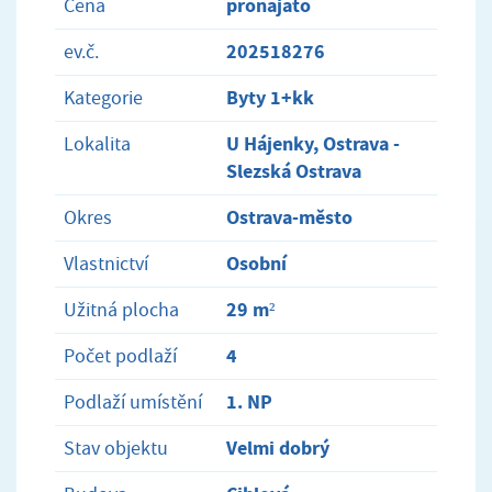
pronajato
Cena
202518276
ev.č.
Byty 1+kk
Kategorie
U Hájenky, Ostrava -
Lokalita
Slezská Ostrava
Ostrava-město
Okres
Osobní
Vlastnictví
29 m²
Užitná plocha
4
Počet podlaží
1. NP
Podlaží umístění
Velmi dobrý
Stav objektu