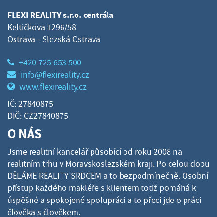
FLEXI REALITY s.r.o. centrála
Keltičkova 1296/58
Ostrava - Slezská Ostrava
+420 725 653 500
info@flexireality.cz
www.flexireality.cz
IČ: 27840875
DIČ: CZ27840875
O NÁS
Jsme realitní kancelář působící od roku 2008 na
realitním trhu v Moravskoslezském kraji. Po celou dobu
DĚLÁME REALITY SRDCEM a to bezpodmínečně. Osobní
přístup každého makléře s klientem totiž pomáhá k
úspěšné a spokojené spolupráci a to přeci jde o práci
člověka s člověkem.