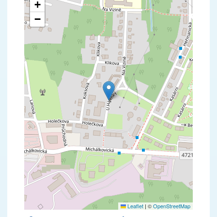
+
−
Leaflet
|
©
OpenStreetMap