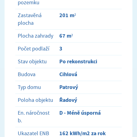
pozemku
201 m²
Zastavěná
plocha
67 m²
Plocha zahrady
3
Počet podlaží
Po rekonstrukci
Stav objektu
Cihlová
Budova
Patrový
Typ domu
Řadový
Poloha objektu
D - Méně úsporná
En. náročnost
b.
162 kWh/m2 za rok
Ukazatel ENB