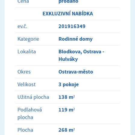
prodáno
Cena
EXKLUZIVNÍ NABÍDKA
201916349
ev.č.
Rodinné domy
Kategorie
Blodkova, Ostrava -
Lokalita
Hulváky
Ostrava-město
Okres
3 pokoje
Velikost
138 m²
Užitná plocha
119 m²
Podlahová
plocha
268 m²
Plocha