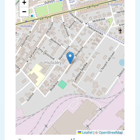
+
−
Leaflet
|
©
OpenStreetMap