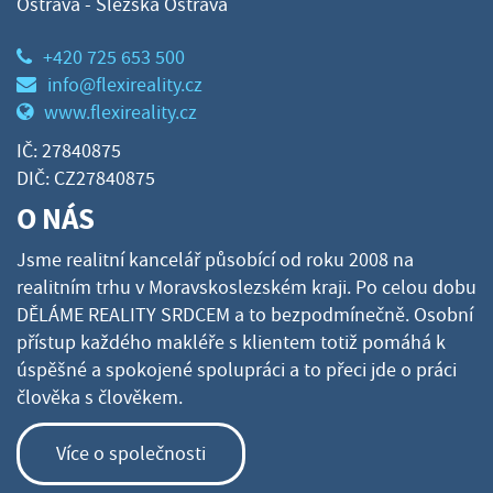
Ostrava - Slezská Ostrava
+420 725 653 500
info@flexireality.cz
www.flexireality.cz
IČ: 27840875
DIČ: CZ27840875
O NÁS
Jsme realitní kancelář působící od roku 2008 na
realitním trhu v Moravskoslezském kraji. Po celou dobu
DĚLÁME REALITY SRDCEM a to bezpodmínečně. Osobní
přístup každého makléře s klientem totiž pomáhá k
úspěšné a spokojené spolupráci a to přeci jde o práci
člověka s člověkem.
Více o společnosti