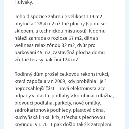
Hulváky.
Jeho dispozice zahrnuje velikost 119 m2
obytné a 138,4 m2 užitné plochy (spolu se
sklepem, a technickou místností). K domu
náleží zahrada o rozloze 67 m2, dílna s
wellness relax zónou 32 m2, dvůr pro
parkování 45 m2, zastavěná plocha domu
včetně terasy pak činí 124 m2.
Rodinný dům prošel celkovou rekonstrukcí,
která započala v r. 2009, kdy proběhla i její
nejrozsáhlejší část - nová elektroinstalace,
odpady v plastu, podlahy v kombinaci dlažba,
plovoucí podlaha, parkety, nové omítky,
sádrokartonové podhledy, plastová okna,
kuchyňská linka, krb, střecha s plechovou
krytinou. V r. 2011 pak došlo také k zateplení