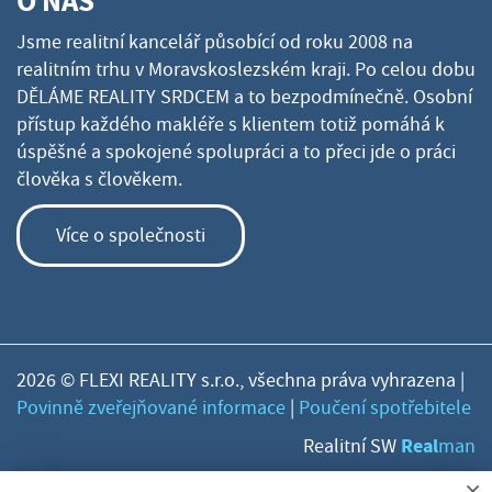
O NÁS
Jsme realitní kancelář působící od roku 2008 na
realitním trhu v Moravskoslezském kraji. Po celou dobu
DĚLÁME REALITY SRDCEM a to bezpodmínečně. Osobní
přístup každého makléře s klientem totiž pomáhá k
úspěšné a spokojené spolupráci a to přeci jde o práci
člověka s člověkem.
Více o společnosti
2026 © FLEXI REALITY s.r.o., všechna práva vyhrazena |
Povinně zveřejňované informace
|
Poučení spotřebitele
Real
Realitní SW
man
×