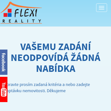
Togg
navi
VAŠEMU ZADÁNÍ
NEODPOVÍDÁ ŽÁDNÁ
NABÍDKA
Upravte prosím zadaná kritéria a nebo zadejte
poptávku nemovitosti. Děkujeme