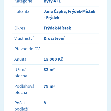
Byty 4+1
Kategorie
Jana Čapka, Frýdek-Místek
Lokalita
- Frýdek
Frýdek-Místek
Okres
Družstevní
Vlastnictví
Převod do OV
15 000 Kč
Anuita
83 m²
Užitná
plocha
79 m²
Podlahová
plocha
8
Počet
podlaží