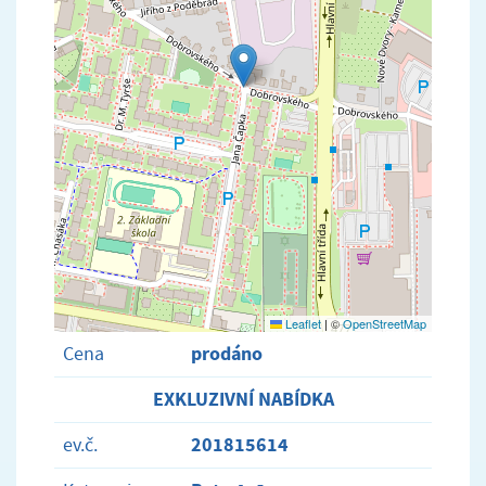
Leaflet
|
©
OpenStreetMap
prodáno
Cena
EXKLUZIVNÍ NABÍDKA
201815614
ev.č.