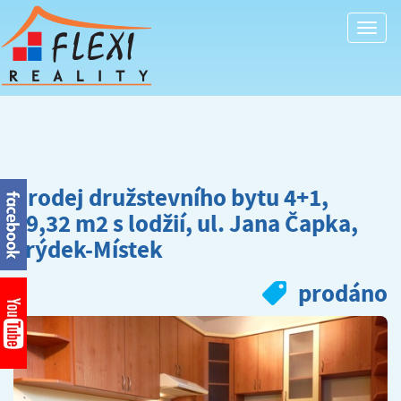
Togg
navi
Prodej družstevního bytu 4+1,
79,32 m2 s lodžií, ul. Jana Čapka,
Frýdek-Místek
prodáno