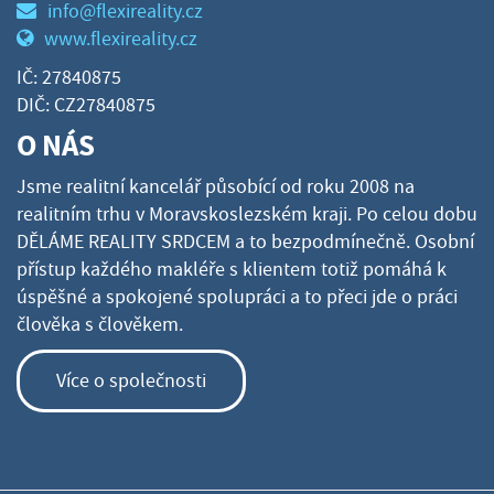
info@flexireality.cz
www.flexireality.cz
IČ: 27840875
DIČ: CZ27840875
O NÁS
Jsme realitní kancelář působící od roku 2008 na
realitním trhu v Moravskoslezském kraji. Po celou dobu
DĚLÁME REALITY SRDCEM a to bezpodmínečně. Osobní
přístup každého makléře s klientem totiž pomáhá k
úspěšné a spokojené spolupráci a to přeci jde o práci
člověka s člověkem.
Více o společnosti