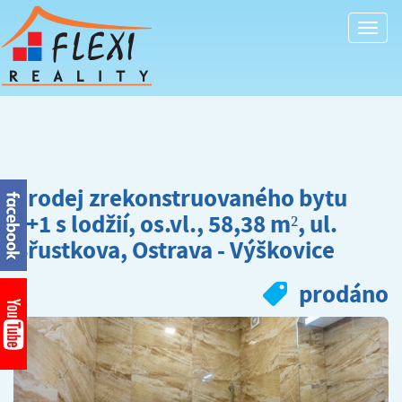
Togg
navi
Prodej zrekonstruovaného bytu
2+1 s lodžií, os.vl., 58,38 m², ul.
Břustkova, Ostrava - Výškovice
prodáno