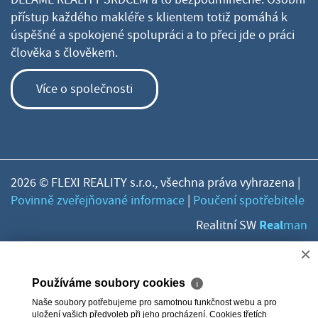
přístup každého makléře s klientem totiž pomáhá k
úspěšné a spokojené spolupráci a to přeci jde o práci
člověka s člověkem.
Více o společnosti
2026 © FLEXI REALITY s.r.o., všechna práva vyhrazena |
Povinně zveřejňované informace
|
Poučení spotřebitele
Real
Realitní SW
man
×
Používáme soubory cookies
ℹ
Naše soubory potřebujeme pro samotnou funkčnost webu a pro
uložení vašich předvoleb při jeho procházení. Cookies třetích