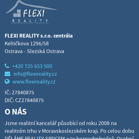
FLEXI REALITY s.r.o. centrála
Keltičkova 1296/58
Ostrava - Slezská Ostrava
+420 725 653 500
info@flexireality.cz
www.flexireality.cz
IČ: 27840875
DIČ: CZ27840875
O NÁS
Jsme realitní kancelář působící od roku 2008 na
realitním trhu v Moravskoslezském kraji. Po celou dobu
DĚLÁME REALITY SRDCEM a to bezpodmínečně. Osobní