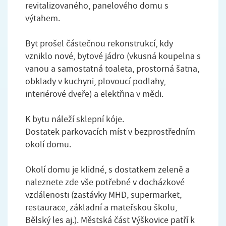
revitalizovaného, panelového domu s
výtahem.
Byt prošel částečnou rekonstrukcí, kdy
vzniklo nové, bytové jádro (vkusná koupelna s
vanou a samostatná toaleta, prostorná šatna,
obklady v kuchyni, plovoucí podlahy,
interiérové dveře) a elektřina v mědi.
K bytu náleží sklepní kóje.
Dostatek parkovacích míst v bezprostředním
okolí domu.
Okolí domu je klidné, s dostatkem zeleně a
naleznete zde vše potřebné v docházkové
vzdálenosti (zastávky MHD, supermarket,
restaurace, základní a mateřskou školu,
Bělský les aj.). Městská část Výškovice patří k