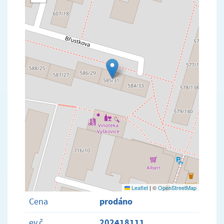
Leaflet
|
©
OpenStreetMap
prodáno
Cena
202418111
ev.č.