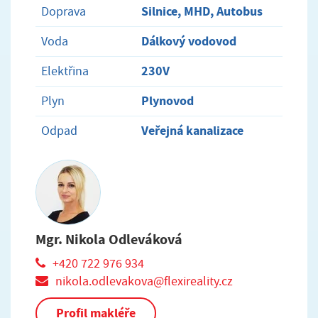
Silnice, MHD, Autobus
Doprava
Dálkový vodovod
Voda
230V
Elektřina
Plynovod
Plyn
Veřejná kanalizace
Odpad
Mgr. Nikola Odleváková
+420 722 976 934
nikola.odlevakova@flexireality.cz
Profil makléře