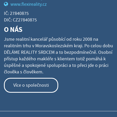
www.flexireality.cz
IČ: 27840875
DIČ: CZ27840875
O NÁS
Jsme realitní kancelář působící od roku 2008 na
realitním trhu v Moravskoslezském kraji. Po celou dobu
DĚLÁME REALITY SRDCEM a to bezpodmínečně. Osobní
přístup každého makléře s klientem totiž pomáhá k
úspěšné a spokojené spolupráci a to přeci jde o práci
člověka s člověkem.
Více o společnosti