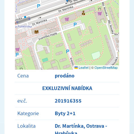
Leaflet
|
©
OpenStreetMap
prodáno
Cena
EXKLUZIVNÍ NABÍDKA
201916355
ev.č.
Byty 2+1
Kategorie
Dr. Martínka, Ostrava -
Lokalita
Hrabůvka