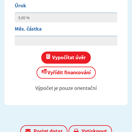
Úrok
Měs. částka
Vypočítat úvěr
Vyřídit financování
Výpočet je pouze orientační
Poslat dotaz
Vytisknout