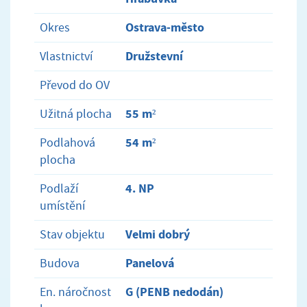
Ostrava-město
Okres
Družstevní
Vlastnictví
Převod do OV
55 m²
Užitná plocha
54 m²
Podlahová
plocha
4. NP
Podlaží
umístění
Velmi dobrý
Stav objektu
Panelová
Budova
G (PENB nedodán)
En. náročnost