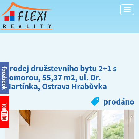
Togg
navi
Prodej družstevního bytu 2+1 s
komorou, 55,37 m2, ul. Dr.
Martínka, Ostrava Hrabůvka
prodáno