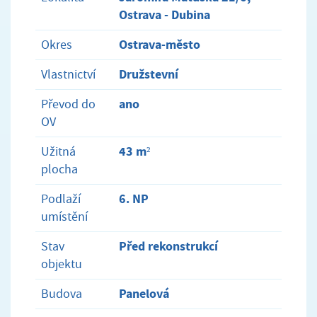
Ostrava - Dubina
Ostrava-město
Okres
Družstevní
Vlastnictví
ano
Převod do
OV
43 m²
Užitná
plocha
6. NP
Podlaží
umístění
Před rekonstrukcí
Stav
objektu
Panelová
Budova