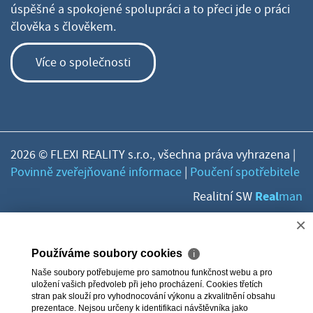
úspěšné a spokojené spolupráci a to přeci jde o práci
člověka s člověkem.
Více o společnosti
2026 © FLEXI REALITY s.r.o., všechna práva vyhrazena |
Povinně zveřejňované informace
|
Poučení spotřebitele
Real
Realitní SW
man
×
Používáme soubory cookies
ℹ
Naše soubory potřebujeme pro samotnou funkčnost webu a pro
uložení vašich předvoleb při jeho procházení. Cookies třetích
stran pak slouží pro vyhodnocování výkonu a zkvalitnění obsahu
prezentace. Nejsou určeny k identifikaci návštěvníka jako