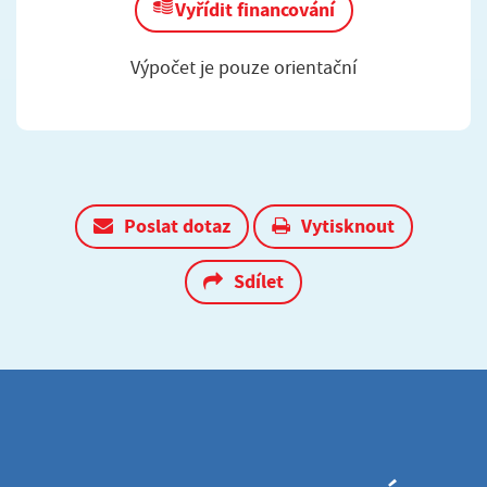
Vyřídit financování
Výpočet je pouze orientační
Poslat dotaz
Vytisknout
Sdílet