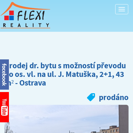
Togg
navi
Prodej dr. bytu s možností převodu
do os. vl. na ul. J. Matuška, 2+1, 43
m² - Ostrava
prodáno