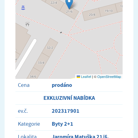
Leaflet
|
©
OpenStreetMap
prodáno
Cena
EXKLUZIVNÍ NABÍDKA
202317901
ev.č.
Byty 2+1
Kategorie
Jaromíra Matuška 21/6,
Lokalita