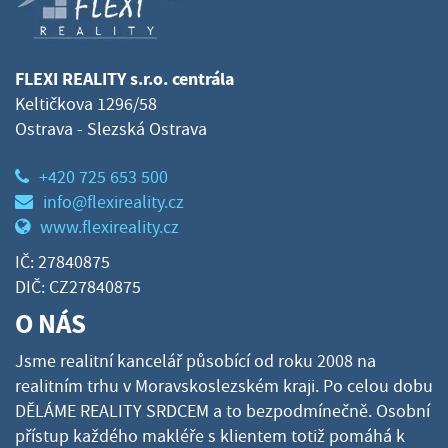
FLEXI REALITY s.r.o. centrála
Keltičkova 1296/58
Ostrava - Slezská Ostrava
+420 725 653 500
info@flexireality.cz
www.flexireality.cz
IČ: 27840875
DIČ: CZ27840875
O NÁS
Jsme realitní kancelář působící od roku 2008 na
realitním trhu v Moravskoslezském kraji. Po celou dobu
DĚLÁME REALITY SRDCEM a to bezpodmínečně. Osobní
přístup každého makléře s klientem totiž pomáhá k