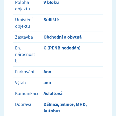
V bloku
Poloha
objektu
Sídliště
Umístění
objektu
Obchodní a obytná
Zástavba
G (PENB nedodán)
En.
náročnost
b.
Ano
Parkování
ano
Výtah
Asfaltová
Komunikace
Dálnice, Silnice, MHD,
Doprava
Autobus