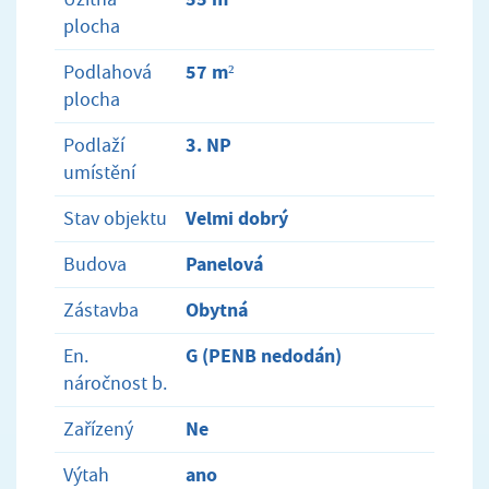
plocha
57 m²
Podlahová
plocha
3. NP
Podlaží
umístění
Velmi dobrý
Stav objektu
Panelová
Budova
Obytná
Zástavba
G (PENB nedodán)
En.
náročnost b.
Ne
Zařízený
ano
Výtah