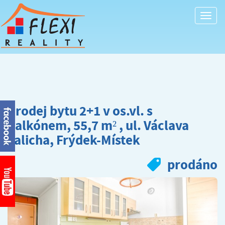
Togg
navi
Prodej bytu 2+1 v os.vl. s
balkónem, 55,7 m² , ul. Václava
Talicha, Frýdek-Místek
prodáno