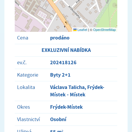
Leaflet
|
©
OpenStreetMap
prodáno
Cena
EXKLUZIVNÍ NABÍDKA
202418126
ev.č.
Byty 2+1
Kategorie
Václava Talicha, Frýdek-
Lokalita
Místek - Místek
Frýdek-Místek
Okres
Osobní
Vlastnictví
55 m²
Užitná