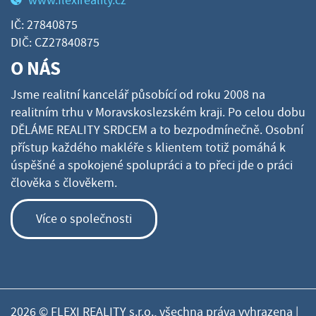
www.flexireality.cz
IČ: 27840875
DIČ: CZ27840875
O NÁS
Jsme realitní kancelář působící od roku 2008 na
realitním trhu v Moravskoslezském kraji. Po celou dobu
DĚLÁME REALITY SRDCEM a to bezpodmínečně. Osobní
přístup každého makléře s klientem totiž pomáhá k
úspěšné a spokojené spolupráci a to přeci jde o práci
člověka s člověkem.
Více o společnosti
2026 © FLEXI REALITY s.r.o., všechna práva vyhrazena |