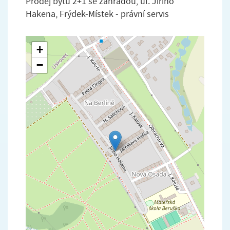
Prodej bytu 2+1 se zahradou, ul. Jiřího
Hakena, Frýdek-Místek - právní servis
+
−