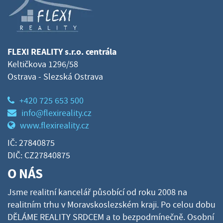
FLEXI REALITY s.r.o. centrála
Keltičkova 1296/58
Ostrava - Slezská Ostrava
+420 725 653 500
info@flexireality.cz
www.flexireality.cz
IČ: 27840875
DIČ: CZ27840875
O NÁS
Jsme realitní kancelář působící od roku 2008 na
realitním trhu v Moravskoslezském kraji. Po celou dobu
DĚLÁME REALITY SRDCEM a to bezpodmínečně. Osobní