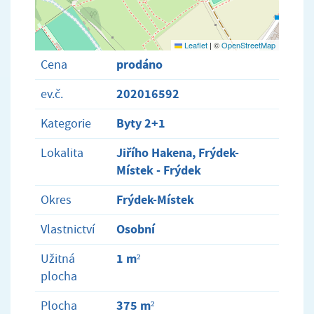
Leaflet
|
©
OpenStreetMap
prodáno
Cena
202016592
ev.č.
Byty 2+1
Kategorie
Jiřího Hakena, Frýdek-
Lokalita
Místek - Frýdek
Frýdek-Místek
Okres
Osobní
Vlastnictví
1 m²
Užitná
plocha
375 m²
Plocha