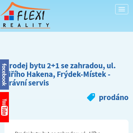
Togg
navi
Prodej bytu 2+1 se zahradou, ul.
Jiřího Hakena, Frýdek-Místek -
právní servis
prodáno