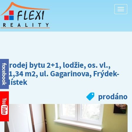
Togg
navi
Prodej bytu 2+1, lodžie, os. vl.,
51,34 m2, ul. Gagarinova, Frýdek-
Místek
prodáno