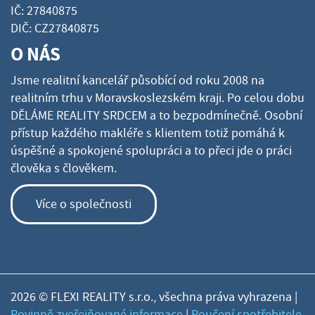
IČ: 27840875
DIČ: CZ27840875
O NÁS
Jsme realitní kancelář působící od roku 2008 na
realitním trhu v Moravskoslezském kraji. Po celou dobu
DĚLÁME REALITY SRDCEM a to bezpodmínečně. Osobní
přístup každého makléře s klientem totiž pomáhá k
úspěšné a spokojené spolupráci a to přeci jde o práci
člověka s člověkem.
Více o společnosti
2026 © FLEXI REALITY s.r.o., všechna práva vyhrazena |
Povinně zveřejňované informace
|
Poučení spotřebitele