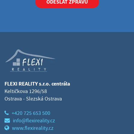
ODESLAT ZPRÁVU
FLEXI REALITY s.r.o. centrála
Keltičkova 1296/58
Ostrava - Slezská Ostrava
+420 725 653 500
info@flexireality.cz
www.flexireality.cz