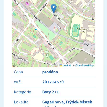
Leaflet
|
©
OpenStreetMap
prodáno
Cena
201714570
ev.č.
Byty 2+1
Kategorie
Gagarinova, Frýdek-Místek
Lokalita