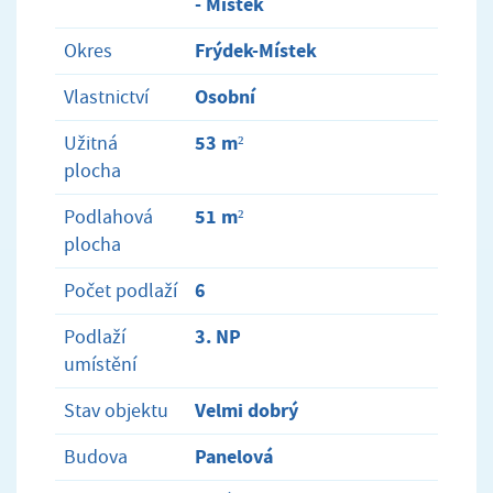
- Místek
Frýdek-Místek
Okres
Osobní
Vlastnictví
53 m²
Užitná
plocha
51 m²
Podlahová
plocha
6
Počet podlaží
3. NP
Podlaží
umístění
Velmi dobrý
Stav objektu
Panelová
Budova