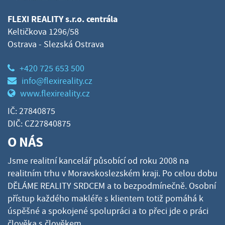
FLEXI REALITY s.r.o. centrála
Keltičkova 1296/58
Ostrava - Slezská Ostrava
+420 725 653 500
info@flexireality.cz
www.flexireality.cz
IČ: 27840875
DIČ: CZ27840875
O NÁS
Jsme realitní kancelář působící od roku 2008 na
realitním trhu v Moravskoslezském kraji. Po celou dobu
DĚLÁME REALITY SRDCEM a to bezpodmínečně. Osobní
přístup každého makléře s klientem totiž pomáhá k
úspěšné a spokojené spolupráci a to přeci jde o práci
člověka s člověkem.