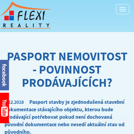
Togg
navi
PASPORT NEMOVITOST
- POVINNOST
PRODÁVAJÍCÍCH?
Pasport stavby je zjednodušená stavební
6.12.2018
dokumentace stávajícího objektu, kterou bude
prodávající potřebovat pokud není dochovaná
původní dokumentace nebo nesedí aktuální stav od
původního.