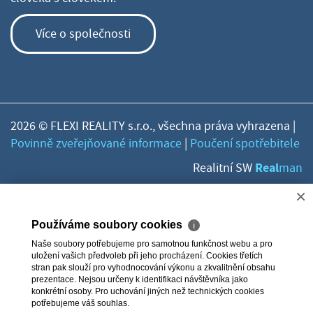
Více o společnosti
2026 © FLEXI REALITY s.r.o., všechna práva vyhrazena |
Povinně zveřejňované informace
|
Poučení spotřebitele
Real
Realitní SW
man
×
Používáme soubory cookies
ℹ
Naše soubory potřebujeme pro samotnou funkčnost webu a pro
uložení vašich předvoleb při jeho procházení. Cookies třetích
stran pak slouží pro vyhodnocování výkonu a zkvalitnění obsahu
prezentace. Nejsou určeny k identifikaci návštěvníka jako
konkrétní osoby. Pro uchování jiných než technických cookies
potřebujeme váš souhlas.