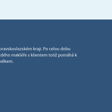
Moravskoslezském kraji. Po celou dobu
dého makléře s klientem totiž pomáhá k
lověkem.