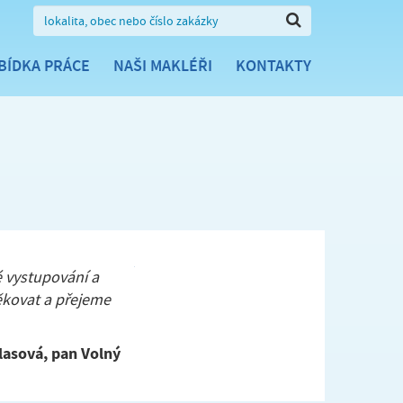
BÍDKA PRÁCE
NAŠI MAKLÉŘI
KONTAKTY
é vystupování a
ěkovat a přejeme
lasová, pan Volný