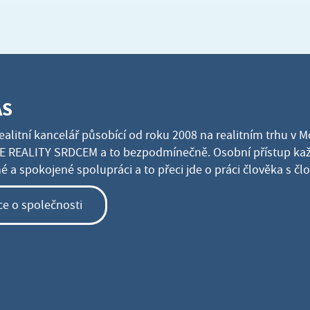
ÁS
ealitní kancelář působící od roku 2008 na realitním trhu v 
 REALITY SRDCEM a to bezpodmínečně. Osobní přístup kaž
 a spokojené spolupráci a to přeci jde o práci člověka s č
ce o společnosti