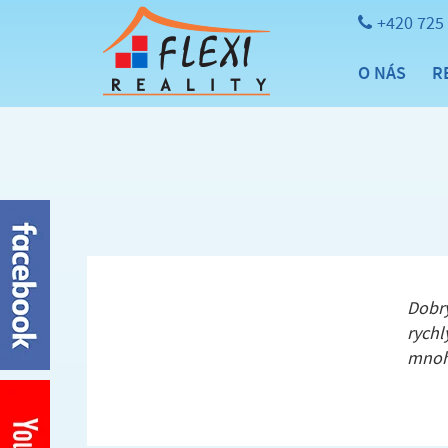
+420 725
O NÁS
R
Dobrý
rychl
mnoh