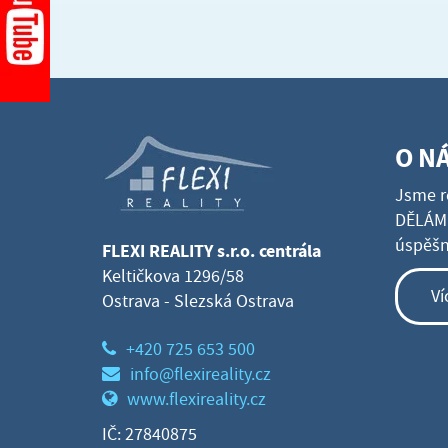
O N
Jsme r
DĚLÁME
úspěšné
FLEXI REALITY s.r.o. centrála
Keltičkova 1296/58
Ví
Ostrava - Slezská Ostrava
+420 725 653 500
info@flexireality.cz
www.flexireality.cz
IČ: 27840875