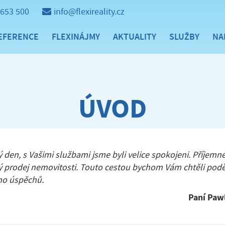
 653 500
info@flexireality.cz
EFERENCE
FLEXINÁJMY
AKTUALITY
SLUŽBY
NA
ÚVOD
 den, s Vašimi službami jsme byli velice spokojeni. Příjemn
ý prodej nemovitosti. Touto cestou bychom Vám chtěli pod
o úspěchů.
Paní Paw