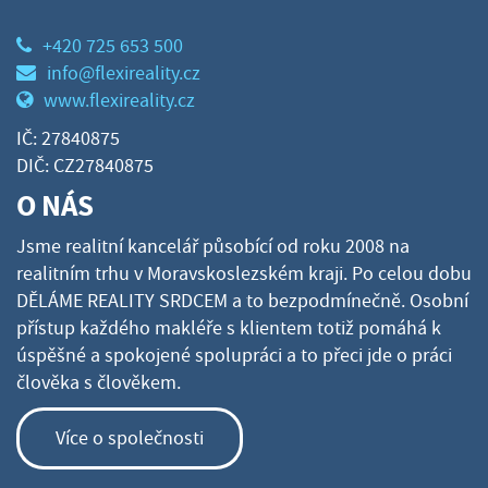
+420 725 653 500
info@flexireality.cz
www.flexireality.cz
IČ: 27840875
DIČ: CZ27840875
O NÁS
Jsme realitní kancelář působící od roku 2008 na
realitním trhu v Moravskoslezském kraji. Po celou dobu
DĚLÁME REALITY SRDCEM a to bezpodmínečně. Osobní
přístup každého makléře s klientem totiž pomáhá k
úspěšné a spokojené spolupráci a to přeci jde o práci
člověka s člověkem.
Více o společnosti