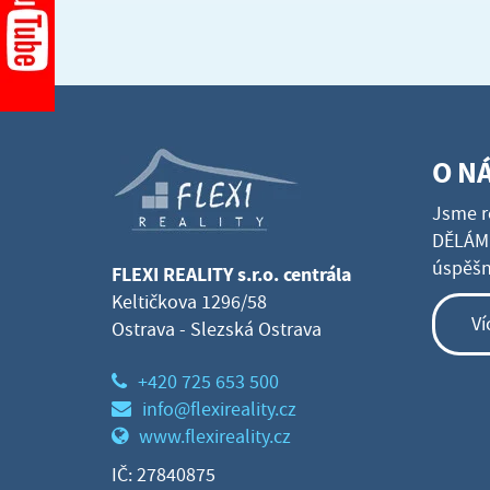
O N
Jsme r
DĚLÁME
úspěšné
FLEXI REALITY s.r.o. centrála
Keltičkova 1296/58
Ví
Ostrava - Slezská Ostrava
+420 725 653 500
info@flexireality.cz
www.flexireality.cz
IČ: 27840875