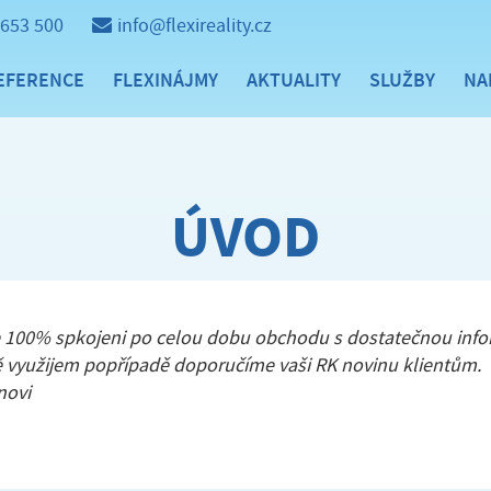
 653 500
info@flexireality.cz
EFERENCE
FLEXINÁJMY
AKTUALITY
SLUŽBY
NA
ÚVOD
 100% spkojeni po celou dobu obchodu s dostatečnou info
ě využijem popřípadě doporučíme vaši RK novinu klientům
novi