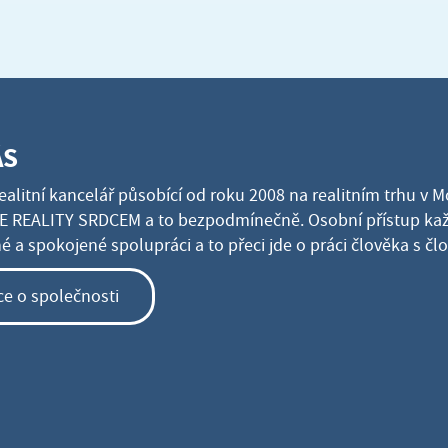
ÁS
ealitní kancelář působící od roku 2008 na realitním trhu v 
 REALITY SRDCEM a to bezpodmínečně. Osobní přístup kaž
 a spokojené spolupráci a to přeci jde o práci člověka s č
ce o společnosti