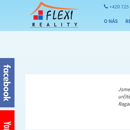
+420 725
O NÁS
R
Jsme
určit
Raga