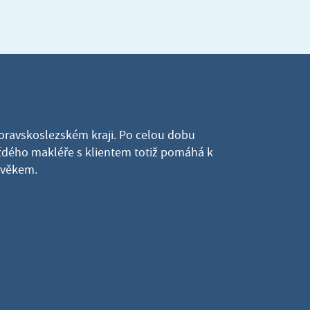
Moravskoslezském kraji. Po celou dobu
dého makléře s klientem totiž pomáhá k
lověkem.