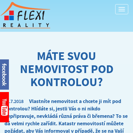
Togg
navi
MÁTE SVOU
NEMOVITOST POD
KONTROLOU?
Vlastníte nemovitost a chcete ji mít pod
22.7.2018
kontrolou? Hlídáte si, jestli Vás o ni nikdo
nepřipravuje, nevkládá různá práva či břemena? To se
dá velmi rychle zařídit. Katastr nemovitostí můžete
požádat, aby Vás informoval v případě, že se na Vaší