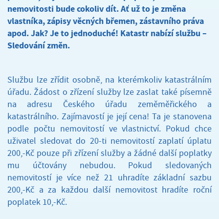
nemovitosti bude cokoliv dít. Ať už to je změna
vlastníka, zápisy věcných břemen, zástavního práva
apod. Jak? Je to jednoduché! Katastr nabízí službu –
Sledování změn.
Službu lze zřídit osobně, na kterémkoliv katastrálním
úřadu. Žádost o zřízení služby lze zaslat také písemně
na adresu Českého úřadu zeměměřického a
katastrálního. Zajímavostí je její cena! Ta je stanovena
podle počtu nemovitostí ve vlastnictví. Pokud chce
uživatel sledovat do 20-ti nemovitostí zaplatí úplatu
200,-Kč pouze při zřízení služby a žádné další poplatky
mu účtovány nebudou. Pokud sledovaných
nemovitostí je více než 21 uhradíte základní sazbu
200,-Kč a za každou další nemovitost hradíte roční
poplatek 10,-Kč.