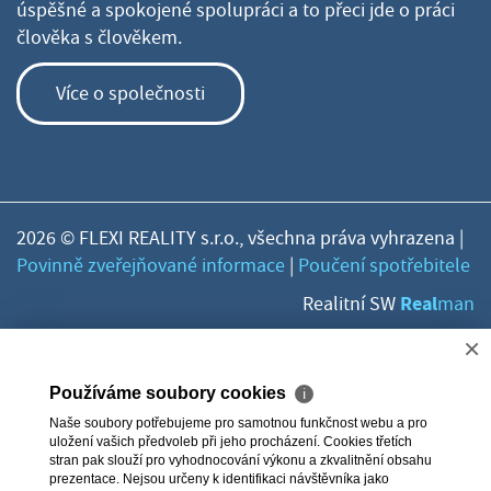
úspěšné a spokojené spolupráci a to přeci jde o práci
člověka s člověkem.
Více o společnosti
2026 © FLEXI REALITY s.r.o., všechna práva vyhrazena |
Povinně zveřejňované informace
|
Poučení spotřebitele
Real
Realitní SW
man
×
Používáme soubory cookies
ℹ
Naše soubory potřebujeme pro samotnou funkčnost webu a pro
uložení vašich předvoleb při jeho procházení. Cookies třetích
stran pak slouží pro vyhodnocování výkonu a zkvalitnění obsahu
prezentace. Nejsou určeny k identifikaci návštěvníka jako