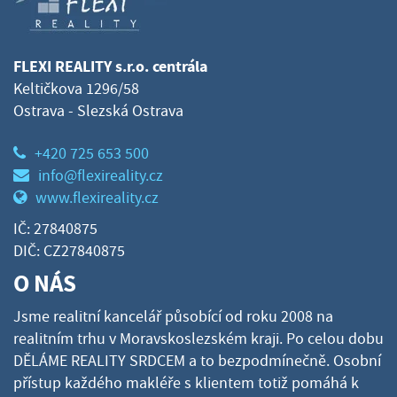
FLEXI REALITY s.r.o. centrála
Keltičkova 1296/58
Ostrava - Slezská Ostrava
+420 725 653 500
info@flexireality.cz
www.flexireality.cz
IČ: 27840875
DIČ: CZ27840875
O NÁS
Jsme realitní kancelář působící od roku 2008 na
realitním trhu v Moravskoslezském kraji. Po celou dobu
DĚLÁME REALITY SRDCEM a to bezpodmínečně. Osobní
přístup každého makléře s klientem totiž pomáhá k