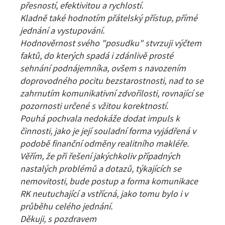
přesností, efektivitou a rychlostí.
Kladně také hodnotím přátelský přístup, přímé
jednání a vystupování.
Hodnověrnost svého "posudku" stvrzuji výčtem
faktů, do kterých spadá i zdánlivě prosté
sehnání podnájemníka, ovšem s navozením
doprovodného pocitu bezstarostnosti, nad to se
zahrnutím komunikativní zdvořilosti, rovnající se
pozornosti určené s vžitou korektností.
Pouhá pochvala nedokáže dodat impuls k
činnosti, jako je její souladní forma vyjádřená v
podobě finanční odměny realitního makléře.
Věřím, že při řešení jakýchkoliv případných
nastalých problémů a dotazů, týkajících se
nemovitosti, bude postup a forma komunikace
RK neutuchající a vstřícná, jako tomu bylo i v
průběhu celého jednání.
Děkuji, s pozdravem