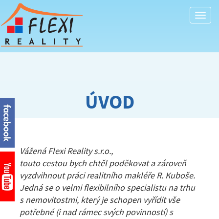
Togg
navi
ÚVOD
Vážená Flexi Reality s.r.o.,
touto cestou bych chtěl poděkovat a zároveň
vyzdvihnout práci realitního makléře R. Kuboše.
Jedná se o velmi flexibilního specialistu na trhu
s nemovitostmi, který je schopen vyřídit vše
potřebné (i nad rámec svých povinností) s