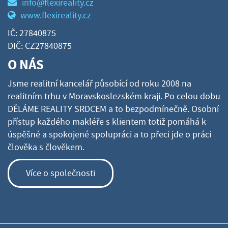
info@flexireality.cz
www.flexireality.cz
IČ: 27840875
DIČ: CZ27840875
O NÁS
Jsme realitní kancelář působící od roku 2008 na
realitním trhu v Moravskoslezském kraji. Po celou dobu
DĚLÁME REALITY SRDCEM a to bezpodmínečně. Osobní
přístup každého makléře s klientem totiž pomáhá k
úspěšné a spokojené spolupráci a to přeci jde o práci
člověka s člověkem.
Více o společnosti