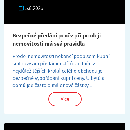
5.8.2026
Bezpečné předání peněz při prodeji
nemovitosti má svá pravidla
Prodej nemovitosti nekončí podpisem kupní
smlouvy ani předáním klíčů. Jedním z
nejdůležitějších kroků celého obchodu je
bezpečné vypořádání kupní ceny. U bytů a
domů jde často o milionové částky,..
Více