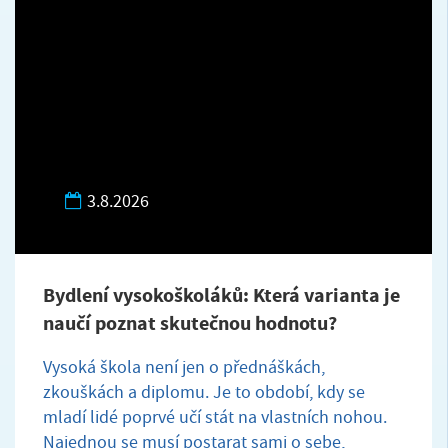
3.8.2026
Bydlení vysokoškoláků: Která varianta je
naučí poznat skutečnou hodnotu?
Vysoká škola není jen o přednáškách,
zkouškách a diplomu. Je to období, kdy se
mladí lidé poprvé učí stát na vlastních nohou.
Najednou se musí postarat sami o sebe,