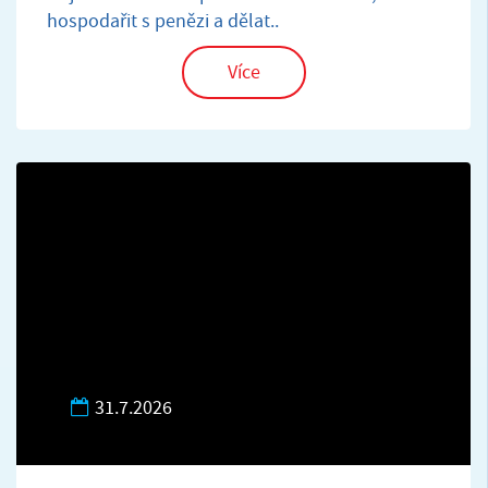
hospodařit s penězi a dělat..
Více
31.7.2026