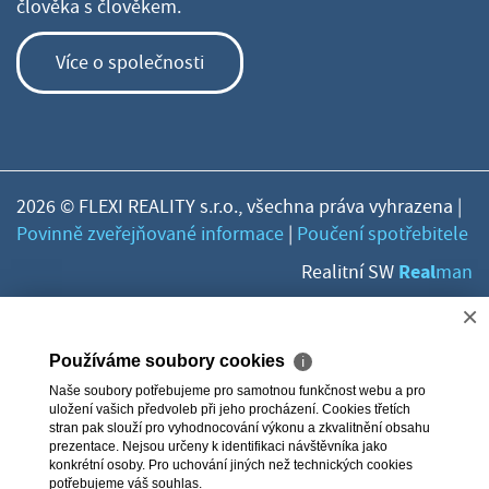
člověka s člověkem.
Více o společnosti
2026 © FLEXI REALITY s.r.o., všechna práva vyhrazena |
Povinně zveřejňované informace
|
Poučení spotřebitele
Real
Realitní SW
man
×
Používáme soubory cookies
ℹ
Naše soubory potřebujeme pro samotnou funkčnost webu a pro
uložení vašich předvoleb při jeho procházení. Cookies třetích
stran pak slouží pro vyhodnocování výkonu a zkvalitnění obsahu
prezentace. Nejsou určeny k identifikaci návštěvníka jako
konkrétní osoby. Pro uchování jiných než technických cookies
potřebujeme váš souhlas.