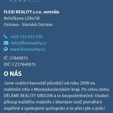
FLEXI REALITY s.r.o. centrála
Keltičkova 1296/58
Ostrava - Slezská Ostrava
+420 725 653 500
info@flexireality.cz
www.flexireality.cz
IČ: 27840875
DIČ: CZ27840875
O NÁS
Jsme realitní kancelář působící od roku 2008 na
realitním trhu v Moravskoslezském kraji. Po celou dobu
DĚLÁME REALITY SRDCEM a to bezpodmínečně. Osobní
přístup každého makléře s klientem totiž pomáhá k
úspěšné a spokojené spolupráci a to přeci jde o práci